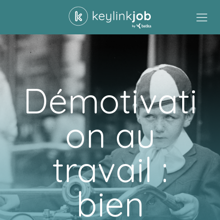
Démotivati
on au
travail :
bien