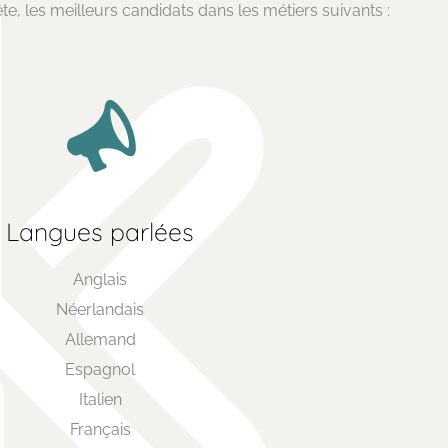
e, les meilleurs candidats dans les métiers suivants :
Contactez-nous
L'équipe Keylinkjob
Langues parlées
Le cabinet Keylinkjob
Anglais
Confier une mission
Néerlandais
Offres d'emploi
Allemand
Espagnol
Appelez-nous : +33 6 14 01 62 56
Italien
Ecrivez-nous :
maud@keylinkjob.com
Français