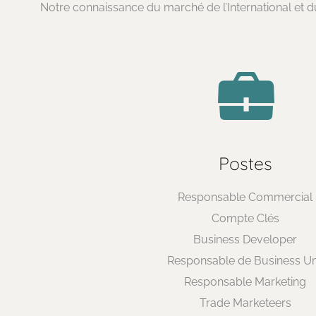
Notre connaissance du marché de l’International et du
Postes
Responsable Commercial
Cabinet de recrutement au succès
Compte Clés
Business Developer
Nous sommes membre de Batka. Un groupe de 12
Responsable de Business Un
entités RH spécialisés, agissant ensemble, pour rendre
Responsable Marketing
le monde du travail plus désirable !
Trade Marketeers