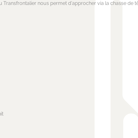
 Transfrontalier nous permet d'approcher via la chasse de têt
Nos expertises métiers
Recrutement Sales
Recrutement Finance
Recrutement Comptabilité
Recrutement Marketing
Recrutement Communication
it
Recrutement Office Management
Recrutement Retail