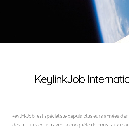
KeylinkJob Internat
KeylinkJob, est spécialiste depuis plusieurs années dans
des métiers en lien avec la conquête de nouveaux march