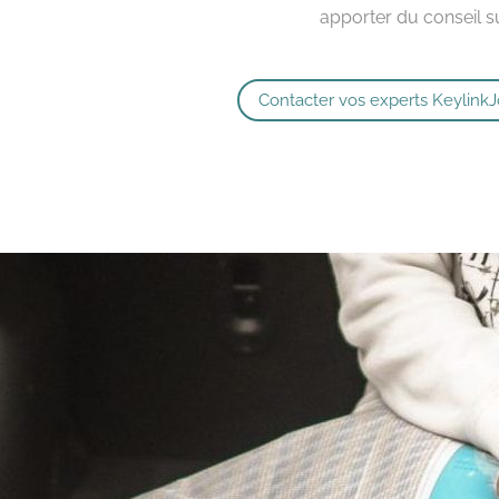
apporter du conseil su
Contacter vos experts Keylink