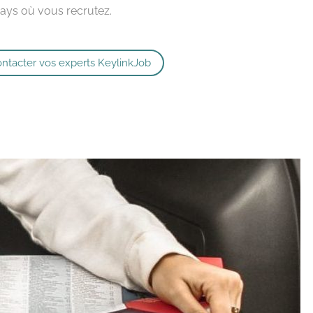
 pays où vous recrutez.
ntacter vos experts KeylinkJob